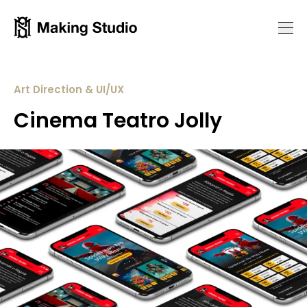
Art Direction & UI/UX
C
i
n
e
m
a
T
e
a
t
r
o
J
o
l
l
y